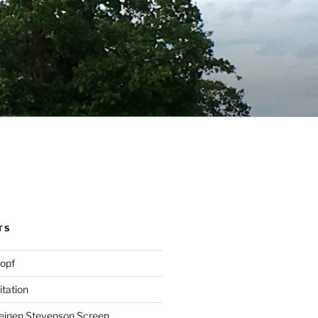
TS
opf
itation
 einen Stevenson Screen