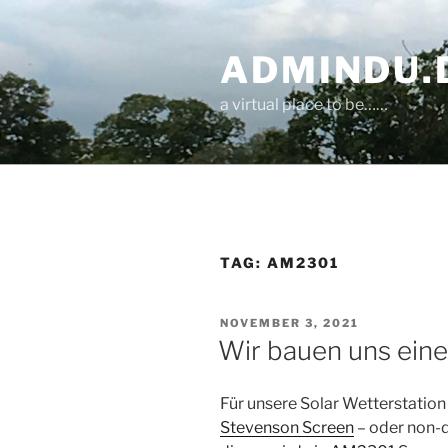
Skip
to
ADMINDU.
content
a virtual place to be……
TAG:
AM2301
POSTED
NOVEMBER 3, 2021
ON
Wir bauen uns ein
Für unsere Solar Wetterstation 
Stevenson Screen
– oder non-d