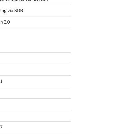
ang via SDR
n 2.0
1
7