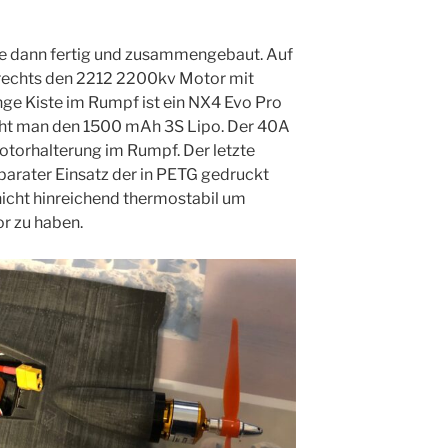
ile dann fertig und zusammengebaut. Auf
 rechts den 2212 2200kv Motor mit
nge Kiste im Rumpf ist ein NX4 Evo Pro
ieht man den 1500 mAh 3S Lipo. Der 40A
otorhalterung im Rumpf. Der letzte
parater Einsatz der in PETG gedruckt
icht hinreichend thermostabil um
r zu haben.