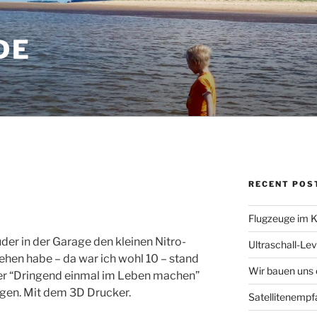
DE
RECENT POS
Flugzeuge im K
der in der Garage den kleinen Nitro-
Ultraschall-Lev
hen habe – da war ich wohl 10 – stand
Wir bauen uns
er “Dringend einmal im Leben machen”
angen. Mit dem 3D Drucker.
Satellitenempf