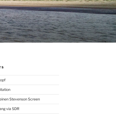
TS
opf
itation
 einen Stevenson Screen
ang via SDR