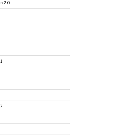
n 2.0
1
7