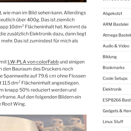
, wie man im Bild sehen kann. Allerdings
Abgekotzt
eutlich über 400g. Das ist ziemlich
ARM Bastelei
knapp 10dm² Flächeninhalt hat. Kommt da
ie zusätzlich Elektronik dazu, dann liegt
Atmega Bastel
mehr. Das ist zumindest für mich als
Audio & Video
Bildung
 mit
LW-PLA von colorFabb
und einigen
Bookmarks
 den Bauraum des Druckers noch
die Spannweite auf 79.6 cm ohne Flossen
Coole Setups
 11.5 dm² Flächeninhalt angestiegen.
Elektronik
um knapp 50% reduziert werden und
Airframe. Auf den folgenden Bildern ein
ESP8266 Baste
e Root Wing.
Gadgets & Har
Linux Stuff