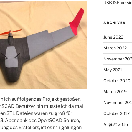
USB ISP Versio
ARCHIVES
June 2022
March 2022
November 202
May 2021
October 2020
March 2019
n ich auf
folgendes Projekt
gestoßen.
November 201
nSCAD
Benutzer bin musste ich da mal
gen STL Dateien waren zu groß für
October 2017
 3
. Aber dank des OpenSCAD Source,
August 2016
ung des Erstellers, ist es mir gelungen