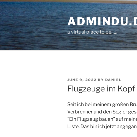
Skip
to
ADMINDU.
content
a virtual place to be……
POSTED
JUNE 9, 2022
BY
DANIEL
ON
Flugzeuge im Kopf
Seit ich bei meinem großen Bru
Verbrenner und den Segler gese
“Ein Flugzeug bauen” auf mein
Liste. Das bin ich jetzt angeg